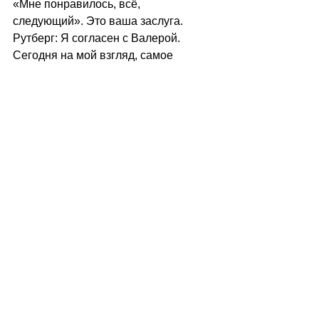
«Мне понравилось, всё, 
следующий». Это ваша заслуга.
Рутберг: Я согласен с Валерой. 
Сегодня на мой взгляд, самое 
лучшее и продуктивное обсуждение. 
Потому что обсуждение по идее. На 
что оно направлено? На то, чтобы 
как то быть полезными авторам. 
Сегодня было высказано немало 
полезных соображений. Я 
абсолютно согласен с 
продуктивностью контекстного 
подхода. Я попытаюсь с точки 
зрения моего педагогического, 
режиссёрского, актёрского, 
зрительского опыта проследить 
показанное Антониной в 
театральном контексте. Я 
благодарен авторам этого спектакля 