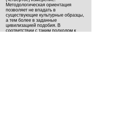
Методологическая ориентация
позволяет не впадать в
существующие культурные образцы,
а тем более в заданные
цивилизацией подобия. В
соответствии с таким подходом к
рассмотрению Театра, был выбран
Хулио Кортасар — автор открытости.
Кортасар позволяет через его тексты
входить в область про-из-ведения
(как действования). Отсутствие
выпуклого сюжета, логических
построений с точными действиями
задают необходимость в
проделывании и работы
собственного высказывания. В
первую очередь это требует
определения собственных границ
понимания и знания, а затем,
устраняя существующие,
выстраивать новые, чтобы вновь и
вновь двигать горизонт и
собственную ограниченность,
оказываясь у последней черты.