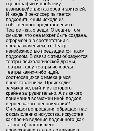
сценографии и проблему
взаимодействия актеров и зрителей.
И каждый режиссер пытается
подходить к ним исходя из
собственного представления о
Театре - как о вещи. О вещи в том
смысле, что она может быть создана,
оформлена в соответствии с
предназначением, т.е Театр с
неизбежностью предзадается таким
подходом. В связи с этим образуются
театры психологической драмы,
театры - шоу, театры исповеди,
театры каких-либо идей,
соотносящихся с имеющимся
представлением. Происходит
замыкание, выйти из которого
крайне затруднительно. А из какого
понимания возможен иной подход,
вернее какого непонимания?
Ситуация вопрошания обращает нас
к осмыслению искусства, искусства
как про-из-ведения подлинного (как
такового), настоящего,
происходящего, а не к отвечанию