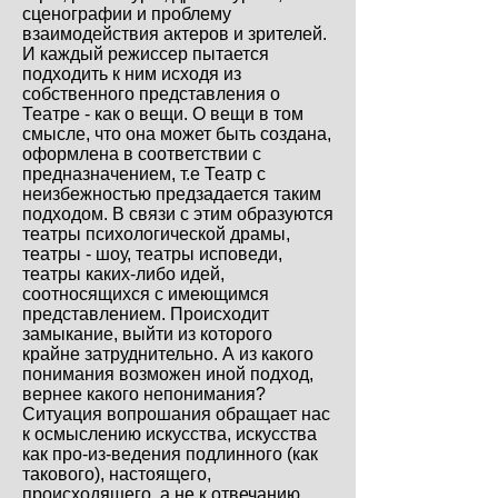
сценографии и проблему
взаимодействия актеров и зрителей.
И каждый режиссер пытается
подходить к ним исходя из
собственного представления о
Театре - как о вещи. О вещи в том
смысле, что она может быть создана,
оформлена в соответствии с
предназначением, т.е Театр с
неизбежностью предзадается таким
подходом. В связи с этим образуются
театры психологической драмы,
театры - шоу, театры исповеди,
театры каких-либо идей,
соотносящихся с имеющимся
представлением. Происходит
замыкание, выйти из которого
крайне затруднительно. А из какого
понимания возможен иной подход,
вернее какого непонимания?
Ситуация вопрошания обращает нас
к осмыслению искусства, искусства
как про-из-ведения подлинного (как
такового), настоящего,
происходящего, а не к отвечанию