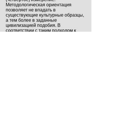
Методологическая ориентация
позволяет не впадать в
существующие культурные образцы,
а тем более в заданные
цивилизацией подобия. В
соответствии с таким подходом к
рассмотрению Театра, был выбран
Хулио Кортасар — автор открытости.
Кортасар позволяет через его тексты
входить в область про-из-ведения
(как действования). Отсутствие
выпуклого сюжета, логических
построений с точными действиями
задают необходимость в
проделывании и работы
собственного высказывания. В
первую очередь это требует
определения собственных границ
понимания и знания, а затем,
устраняя существующие,
выстраивать новые, чтобы вновь и
вновь двигать горизонт и
собственную ограниченность,
оказываясь у последней черты.