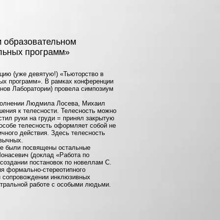
м образовательном
ельных программ»
ию (уже девятую!) «Тьюторство в
ных программ». В рамках конференции
енов Лаборатории) провела симпозиум
сполнении Людмила Лосева, Михаил
шения к телесности. Телесность можно
естил руки на груди = принял закрытую
пособе телесность оформляет собой не
ичного действия. Здесь телесность
ивычных.
ике были посвящены остальные
онасевич (доклад «Работа по
 создании постановок по новеллам С.
ия формально-стереотипного
ри сопровождении инклюзивных
еатральной работе с особыми людьми.