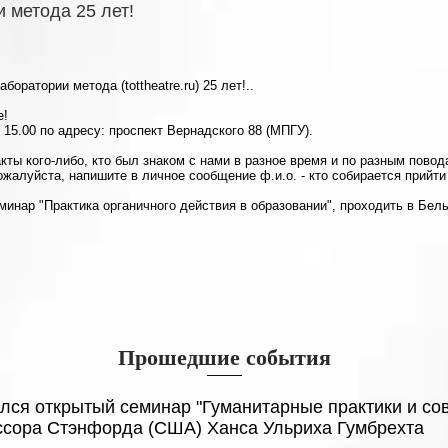
 метода 25 лет!
оратории метода (tottheatre.ru) 25 лет!..
е!
в 15.00 по адресу: проспект Вернадского 88 (МПГУ).
кты кого-либо, кто был знаком с нами в разное время и по разным поводам
жалуйста, напишите в личное сообщение ф.и.о. - кто собирается прийти (
еминар "Практика органичного действия в образовании", проходить в Белы
Прошедшие события
ялся открытый семинар "Гуманитарные практики и со
сора Стэнфорда (США) Ханса Ульриха Гумбрехта