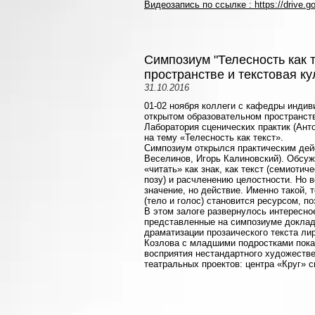
Видеозапись по ссылке : https://dri
Симпозиум "Телесность как 
пространстве и текстовая 
31.10.2016
01-02 ноября коллеги с кафедры инди
открытом образовательном пространст
Лаборатория сценических практик (Ант
на тему «Телесность как текст».
Симпозиум открылся практическим дей
Веселинов, Игорь Калиновский). Обсуж
«читать» как знак, как текст (семиоти
позу) и расчленению целостности. Но 
значение, но действие. Именно такой, 
(тело и голос) становится ресурсом,
В этом залоге развернулось интересно
представленные на симпозиуме докла
драматизации прозаического текста ли
Козлова с младшими подростками пока
восприятия нестандартного художестве
театральных проектов: центра «Круг» 