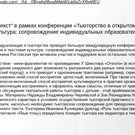
ve.google.com/…/fol…/0Bye6q08sadWbbW1ub0pZcXRwWEU
текст" в рамках конференции «Тьюторство в открыто
культура: сопровождение индивидуальных образоват
видуализации и тьюторства проводят большую международную конференц
ве и текстовая культура: сопровождение индивидуальных образователь
онина Ростовская при активном участии и поддержке всех остальных чл
ством - мини-фрагментом по произведению У. Шекспира «Отелло» (в и
дение увиденного дает возможность разграничить два разных типа отно
ческий подход), и это приводит к однозначным трактовкам (например, скр
возможен иной способ восприятия, целостный, включенный. При таком с
телесно-включенный способ восприятия культивируется в практике орган
 позволяющим воспринимать и оформлять новые смыслы, отличные от пр
е обсуждение театральной работы тьюторов с детьми - этой проблемат
ды. Материалы Надежды Владимировны Чернявской и Зои Леонидовны М
рического характера в условиях осуществления тьюторской практики») о
зали, насколько необходимо тьюторское сопровождение для преодолен
нного текста. Екатерина Ивановна Кузнецова (доклад «Роль тьютора п
спектакля «Язык птиц») определила позицию тьютора как медиатора в т